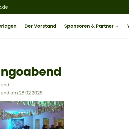
.de
erlagen
Der Vorstand
Sponsoren & Partner
navigation
Bingoabend
bend
bend am 28.02.2026