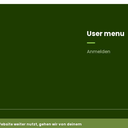
User menu
Anmelden
 Reserved
ebsite weiter nutzt, gehen wir von deinem