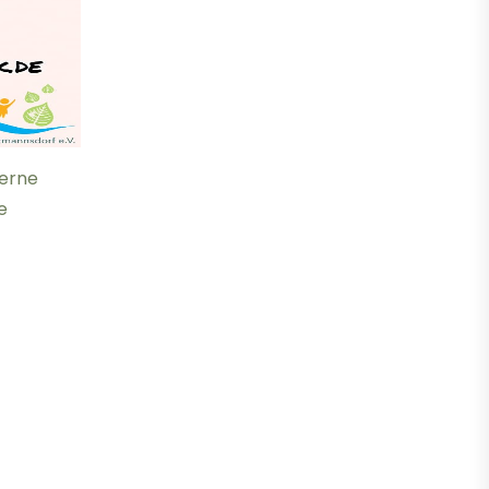
gerne
e